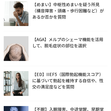
【めまい】中枢性めまいを疑う所見
問診百科
（構音障害・頭痛・歩行困難など）が
あるか否かを質問
無料相談へ
今すぐ
【AGA】メルプのシェーマ機能を活用
して、脱毛症状の部位を選択
資料ダウンロード
【ED】IIEF5（国際勃起機能スコア）
に基づいて勃起を維持する自信や、性
交の満足度などを質問
【不眠】入眠障害、中途覚醒、早期覚