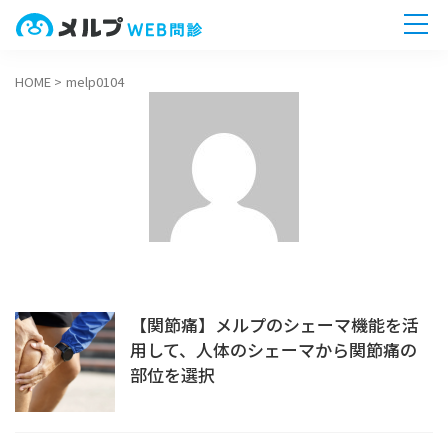
HOME
>
melp0104
ホーム
機能
連携
料金
療養計画書
【関節痛】メルプのシェーマ機能を活
用して、人体のシェーマから関節痛の
導入事例
部位を選択
Q&A