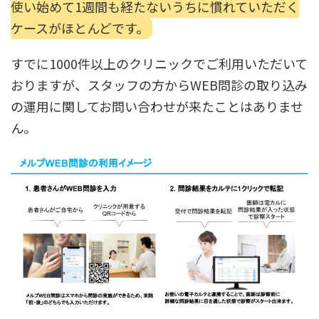
使い始めて1週間も経たないうちに慣れていただく
ケースがほとんどです。
問診百科
すでに1000件以上のクリニックでご利用いただいて
おりますが、スタッフの方からWEB問診の取り込み
無料相談へ
今すぐ
の運用に関してお問い合わせが来たことはありませ
ん。
資料ダウンロード