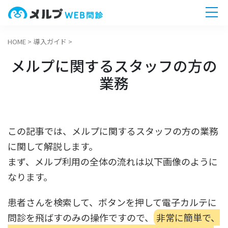
HOME
>
導入ガイド
>
ホーム
メルプに関するスタッフの方の
機能
業務
連携
この記事では、メルプに関するスタッフの方の業務
料金
に関して解説します。
まず、メルプ利用の全体の流れは以下画像のように
療養計画書
なります。
導入事例
患者さんを検索して、ボタンを押して電子カルテに
問診を飛ばすのみの操作ですので、
非常に簡単で、
Q&A